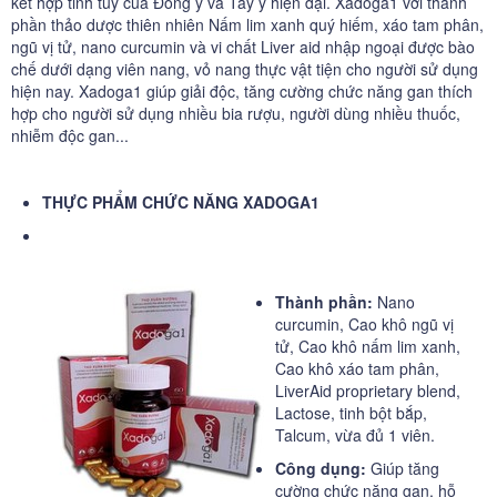
kết hợp tinh túy của Đông y và Tây y hiện đại. Xadoga1 với thành
phần thảo dược thiên nhiên Nấm lim xanh quý hiếm, xáo tam phân,
ngũ vị tử, nano curcumin và vi chất Liver aid nhập ngoại được bào
chế dưới dạng viên nang, vỏ nang thực vật tiện cho người sử dụng
hiện nay. Xadoga1 giúp giải độc, tăng cường chức năng gan thích
hợp cho người sử dụng nhiều bia rượu, người dùng nhiều thuốc,
nhiễm độc gan...
THỰC PHẨM CHỨC NĂNG XADOGA1
Thành phần:
Nano
curcumin, Cao khô ngũ vị
tử, Cao khô nấm lim xanh,
Cao khô xáo tam phân,
LiverAid proprietary blend,
Lactose, tinh bột bắp,
Talcum, vừa đủ 1 viên.
Công dụng:
Giúp tăng
cường chức năng gan, hỗ