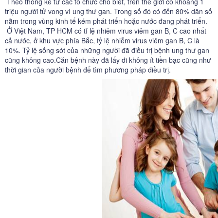
Theo thống kê từ các tổ chức cho biết, trên thế giới có khoảng 1
triệu người tử vong vì ung thư gan. Trong số đó có đến 80% dân số
nằm trong vùng kinh tế kém phát triển hoặc nước đang phát triển.
Ở Việt Nam, TP HCM có tỉ lệ nhiễm virus
viêm gan
B, C cao nhất
cả nước, ở khu vực phía Bắc, tỷ lệ nhiễm virus viêm gan B, C là
10%. Tỷ lệ sống sót của những người đã điều trị bệnh ung thư gan
cũng không cao.Căn bệnh này đã lấy đi không ít tiền bạc cũng như
thời gian của người bệnh để tìm phương pháp điều trị.