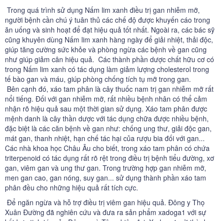
Trong quá trình sử dụng Nấm lim xanh điều trị gan nhiễm mỡ,
người bệnh cần chú ý tuân thủ các chế độ được khuyến cáo trong
ăn uống và sinh hoạt để đạt hiệu quả tốt nhất. Ngoài ra, các bác sỹ
cũng khuyên dùng Nấm lim xanh hàng ngày để giải nhiệt, thải độc,
giúp tăng cường sức khỏe và phòng ngừa các bệnh về gan cũng
như giúp giảm cân hiệu quả. Các thành phần dược chất hữu cơ có
trong Nấm lim xanh có tác dụng làm giảm lượng cholesterol trong
tế bào gan và máu, giúp phòng chống tích tụ mỡ trong gan.
Bên cạnh đó, xáo tam phân là cây thuốc nam trị gan nhiễm mỡ rất
nổi tiếng. Đối với gan nhiễm mỡ, rất nhiều bệnh nhân có thể cảm
nhận rõ hiệu quả sau một thời gian sử dụng. Xáo tam phân được
mệnh danh là cây thần dược với tác dụng chữa được nhiều bệnh,
đặc biệt là các căn bệnh về gan như: chống ung thư, giải độc gan,
mát gan, thanh nhiệt, hạn chế tác hại của rượu bia đối với gan...
Các nhà khoa học Châu Âu cho biết, trong xáo tam phân có chứa
triterpenoid có tác dụng rất rõ rệt trong điều trị bệnh tiểu đường, xơ
gan, viêm gan và ung thư gan. Trong trường hợp gan nhiễm mỡ,
men gan cao, gan nóng, suy gan... sử dụng thành phần xáo tam
phân đều cho những hiệu quả rất tích cực.
Để ngăn ngừa và hỗ trợ điều trị viêm gan hiệu quả. Đông y Thọ
Xuân Đường đã nghiên cứu và đưa ra sản phẩm xadoga1 với sự