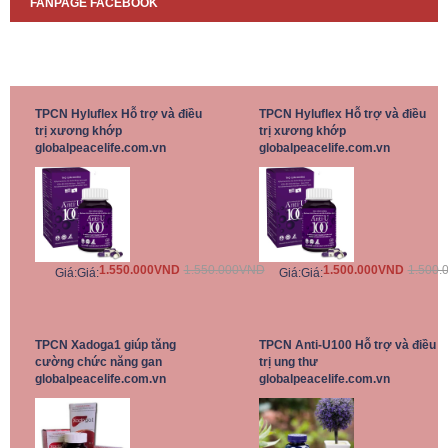
FANPAGE FACEBOOK
TPCN Hyluflex Hỗ trợ và điều
TPCN Hyluflex Hỗ trợ và điều
trị xương khớp
trị xương khớp
globalpeacelife.com.vn
globalpeacelife.com.vn
1.550.000VND
1.550.000VND
1.500.000VND
1.500.
Giá:
Giá:
Giá:
Giá:
TPCN Xadoga1 giúp tăng
TPCN Anti-U100 Hỗ trợ và điều
cường chức năng gan
trị ung thư
globalpeacelife.com.vn
globalpeacelife.com.vn