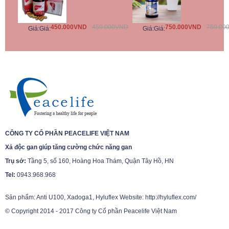
450.000VND
450.000VND
750.000VND
750.00
Giá:
Giá:
Giá:
Giá:
CÔNG TY CỔ PHẦN PEACELIFE VIỆT NAM
Xả độc gan giúp tăng cường chức năng gan
Trụ sở:
Tầng 5, số 160, Hoàng Hoa Thám, Quận Tây Hồ, HN
Tel:
0943.968.968
Sản phẩm: Anti U100, Xadoga1, Hyluflex Website: http://hyluflex.com/
© Copyright 2014 - 2017 Công ty Cổ phần Peacelife Việt Nam