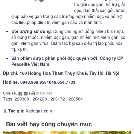
trợ giải độc gan, hỗ trợ giải
độc, đào thải các gốc tự do,
giúp bảo vệ gan trong các trường hợp nhiễm độc và hỗ trợ
các liệu pháp điều trị viêm gan cấp và mãn tính.
Đối tượng sử dụng
: Dùng cho người uống nhiều bia rượu,
sử dụng thuốc, nhiễm độc gan, gan nhiễm mỡ, viêm gan, xơ
gan, viêm gan virus. Giảm tác hại sau điều trị lao phổi, hóa
trị, xạ trị.
Sản phẩm được phân phối độc quyền bởi: Công ty CP
Peacelife Việt Nam
Địa chỉ: 160 Hoàng Hoa Thám,Thụy Khuê, Tây Hồ, Hà Nội
Hotline: 0943.968.958/ 046.654.7733
Chia sẻ:
|
In bài viết
Tags:
220308
,
264228
,
266172
,
266584
Tác giả:
Xadoga1.com
Bài viết hay cùng chuyên mục