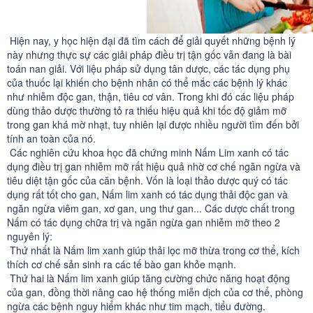
Hiện nay, y học hiện đại đã tìm cách để giải quyết những bệnh lý
này nhưng thực sự các giải pháp điều trị tận gốc vẫn đang là bài
toán nan giải. Với liệu pháp sử dụng tân dược, các tác dụng phụ
của thuốc lại khiến cho bệnh nhân có thể mắc các bệnh lý khác
như nhiễm độc gan, thận, tiêu cơ vân. Trong khi đó các liệu pháp
dùng thảo dược thường tỏ ra thiếu hiệu quả khi tốc độ giảm mỡ
trong gan khá mờ nhạt, tuy nhiên lại được nhiều người tìm đến bởi
tính an toàn của nó.
Các nghiên cứu khoa học đã chứng minh Nấm Lim xanh có tác
dụng điều trị gan nhiễm mỡ rất hiệu quả nhờ cơ chế ngăn ngừa và
tiêu diệt tận gốc của căn bệnh. Vốn là loại thảo dược quý có tác
dụng rất tốt cho gan, Nấm lim xanh có tác dụng thải độc gan và
ngăn ngừa viêm gan, xơ gan,
ung thư gan
... Các dược chất trong
Nấm có tác dụng chữa trị và ngăn ngừa gan nhiễm mỡ theo 2
nguyên lý:
Thứ nhất là Nấm lim xanh giúp thải lọc mỡ thừa trong cơ thể, kích
thích cơ chế sản sinh ra các tế bào gan khỏe mạnh.
Thứ hai là Nấm lim xanh giúp tăng cường chức năng hoạt động
của gan, đồng thời nâng cao hệ thống miễn dịch của cơ thể, phòng
ngừa các bệnh nguy hiểm khác như tim mạch, tiểu đường.