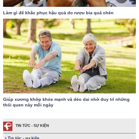
Làm gì để khắc phục hậu quả do rượu bia quá chén
Giúp xương khớp khỏe mạnh và dẻo dai nhờ duy trì những
thói quen này mỗi ngày
TIN TỨC - SỰ KIỆN
Tin tức - sự kiện