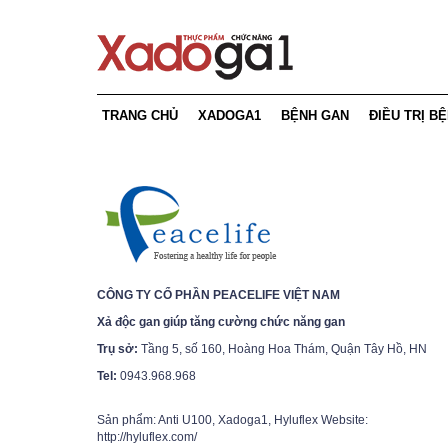
TRANG CHỦ
XADOGA1
BỆNH GAN
ĐIỀU TRỊ B
Sản phẩm Xadoga1
Viêm gan
Phương pháp
LiverAid Proprietary Blend
Gan nhiễm mỡ
Chế độ dinh
Nano Curcumin
Men gan tăng cao
Thói quen v
CÔNG TY CỔ PHẦN PEACELIFE VIỆT NAM
Chứng nhận
Xơ gan
Điều trị bện
Xả độc gan giúp tăng cường chức năng gan
Trụ sở:
Tầng 5, số 160, Hoàng Hoa Thám, Quận Tây Hồ, HN
Ung thư gan
Tel:
0943.968.968
Sản phẩm: Anti U100, Xadoga1, Hyluflex Website:
http://hyluflex.com/