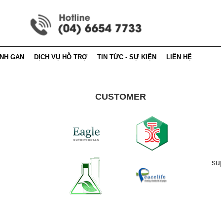
ỆNH GAN
DỊCH VỤ HỖ TRỢ
TIN TỨC - SỰ KIỆN
LIÊN HỆ
CUSTOMER
 điều trị
Hướng dẫn mua hàng
Tin tức - sự kiện
Thông tin đại lý
 dưỡng
Hỏi đáp
Báo chí nói về Xadoga1
Thông tin khuyến
ận động
h gan theo Đông y
su