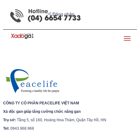
Đăng nhập
Toggl
TRANG CHỦ
XADOGA1
BỆNH GAN
ĐIỀU T
naviga
CÔNG TY CỔ PHẦN PEACELIFE VIỆT NAM
Xả độc gan giúp tăng cường chức năng gan
Trụ sở:
Tầng 5, số 160, Hoàng Hoa Thám, Quận Tây Hồ, HN
Tel:
0943.968.968