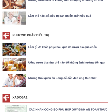
Những thời điểm ta không nên sử dụng đồ uống có cồn
Làm thế nào để điều trị gan nhiễm mỡ hiệu quả
PHƯƠNG PHÁP ĐIỀU TRỊ
Làm gì để khắc phục hậu quả do rượu bia quá chén
Uống rượu bia như thế nào để không ảnh hưởng đến gan
Những thói quen ăn uống dễ dẫn đến ung thư nhất
XADOGA1
XÁC NHẬN CÔNG BỐ PHÙ HỢP QUY ĐỊNH AN TOÀN THỰC