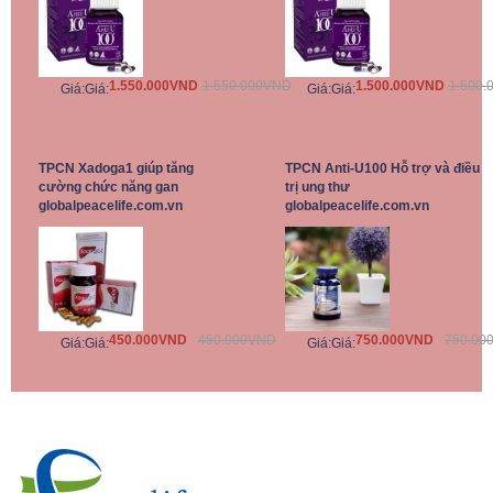
1.550.000VND
1.550.000VND
1.500.000VND
1.500.
Giá:
Giá:
Giá:
Giá:
TPCN Xadoga1 giúp tăng
TPCN Anti-U100 Hỗ trợ và điều
cường chức năng gan
trị ung thư
globalpeacelife.com.vn
globalpeacelife.com.vn
450.000VND
450.000VND
750.000VND
750.00
Giá:
Giá:
Giá:
Giá: