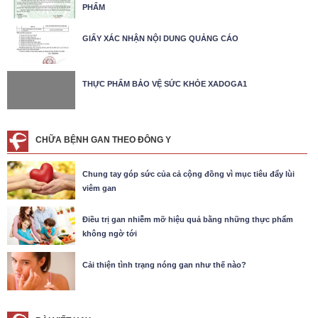
PHẨM
GIẤY XÁC NHẬN NỘI DUNG QUẢNG CÁO
THỰC PHẨM BẢO VỆ SỨC KHỎE XADOGA1
CHỮA BỆNH GAN THEO ĐÔNG Y
Chung tay góp sức của cả cộng đồng vì mục tiêu đẩy lùi
viêm gan
Điều trị gan nhiễm mỡ hiệu quả bằng những thực phẩm
không ngờ tới
Cải thiện tình trạng nóng gan như thế nào?