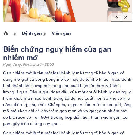
Bệnh gan
Viêm gan
Trang chủ
Biến chứng nguy hiểm của gan
nhiễm mỡ
Ngày đăng:
08/03/2020 - 22:58
Gan nhiễm mỡ là tên một loại bệnh lý mà trong tế bào ở gan có
dạng mỡ giọt và bong bóng mỡ có mức độ to nhỏ khác nhau. Bệnh
hình thành khi lượng mỡ trong gan xuất hiện lớn hơn 5% khối
lượng lá gan.
Đây là giai đoạn đầu của một chuỗi bệnh lý gan nguy
hiểm khác mà nhiều bệnh trong số đó nếu xuất hiện sẽ khó có khả
năng điều trị, phục hồi. Chẳng hạn: gan nhiễm mỡ do béo phì, tăng
mỡ máu kéo dài dễ gây viêm gan mạn và xơ gan; gan nhiễm mỡ
do bia rượu có trên 50% trường hợp diễn tiến thành viêm gan, xơ
gan, gây biến chứng suy gan…
Gan nhiễm mỡ là tên một loại bệnh lý mà trong tế bào ở gan có