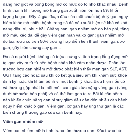
dạng mỡ giọt và bong bóng mỡ có mức độ to nhỏ khác nhau. Bệnh
hình thành khi lượng mỡ trong gan xuất hiện lớn hơn 5% khối
lượng lá gan.
Đây là giai đoạn đầu của một chuỗi bệnh lý gan nguy
hiểm khác mà nhiều bệnh trong số đó nếu xuất hiện sẽ khó có khả
năng điều trị, phục hồi. Chẳng hạn: gan nhiễm mỡ do béo phì, tăng
mỡ máu kéo dài dễ gây viêm gan mạn và xơ gan; gan nhiễm mỡ
do bia rượu có trên 50% trường hợp diễn tiến thành viêm gan, xơ
gan, gây biến chứng suy gan…
Đa số người bệnh không có triệu chứng vì tình trạng lắng đọng mỡ
tại gan xảy ra từ từ nên bệnh nhân khó cảm nhận được. Phần lớn
trường hợp gan nhiễm mỡ được phát hiện thấy men gan SLT, AST,
GGT tăng cao hoặc sau khi có kết quả siêu âm khi khám sức khỏe
định kỳ hoặc khi khám bệnh vì một bệnh lý khác.Biểu hiện nếu có
và thường gặp nhất là mệt mỏi, cảm giác tức nặng vùng gan (vùng
dưới bờ sườn bên phải) và có thể làm gan to ra.
Bất kì căn bệnh
nào khiến chức năng gan bị suy giảm đều dẫn đến nhiều căn bệnh
nguy hiểm khác ở gan.
Viêm gan
, xơ gan hay ung thư gan là các
biến chứng thường gặp của căn bệnh này.
Viêm gan nhiễm mỡ
Viêm gan nhiễm mỡ là tình trạng tổn thương gan. Đặc trưng bởi