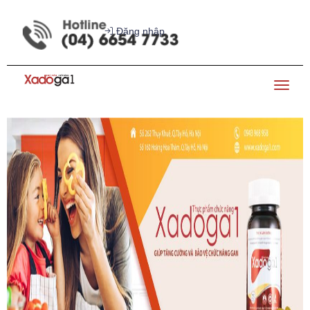
Đăng nhập
Toggl
TRANG CHỦ
XADOGA1
BỆNH GAN
ĐIỀU T
naviga