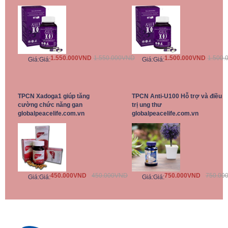
1.550.000VND
1.550.000VND
1.500.000VND
1.500.
Giá:
Giá:
Giá:
Giá:
TPCN Xadoga1 giúp tăng
TPCN Anti-U100 Hỗ trợ và điều
cường chức năng gan
trị ung thư
globalpeacelife.com.vn
globalpeacelife.com.vn
450.000VND
450.000VND
750.000VND
750.00
Giá:
Giá:
Giá:
Giá: