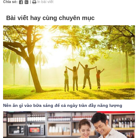
Chia sẻ:
|
In bài viết
Bài viết hay cùng chuyên mục
Nên ăn gì vào bữa sáng để cả ngày tràn đầy năng lượng