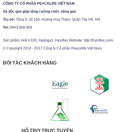
CÔNG TY CỔ PHẦN PEACELIFE VIỆT NAM
Xả độc gan giúp tăng cường chức năng gan
Trụ sở:
Tầng 5, số 160, Hoàng Hoa Thám, Quận Tây Hồ, HN
Tel:
0943.968.968
Sản phẩm: Anti U100, Xadoga1, Hyluflex Website: http://hyluflex.com/
© Copyright 2014 - 2017 Công ty Cổ phần Peacelife Việt Nam
ĐỐI TÁC KHÁCH HÀNG
HỖ TRỢ TRỰC TUYẾN