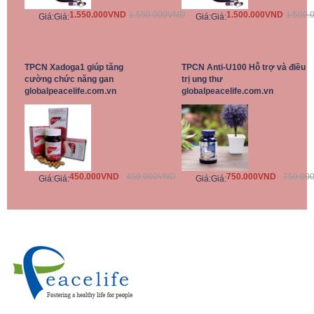
1.550.000VND
1.550.000VND
1.500.000VND
1.500.
Giá:
Giá:
Giá:
Giá:
TPCN Xadoga1 giúp tăng
TPCN Anti-U100 Hỗ trợ và điều
cường chức năng gan
trị ung thư
globalpeacelife.com.vn
globalpeacelife.com.vn
450.000VND
450.000VND
750.000VND
750.00
Giá:
Giá:
Giá:
Giá: