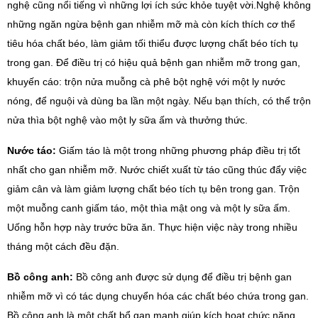
nghệ cũng nổi tiếng vì những lợi ích sức khỏe tuyệt vời.Nghệ không
những ngăn ngừa bệnh gan nhiễm mỡ mà còn kích thích cơ thể
tiêu hóa chất béo, làm giảm tối thiểu được lượng chất béo tích tụ
trong gan. Để điều trị có hiệu quả bệnh gan nhiễm mỡ trong gan,
khuyến cáo: trộn nửa muỗng cà phê bột nghệ với một ly nước
nóng, để nguội và dùng ba lần một ngày. Nếu bạn thích, có thể trộn
nửa thìa bột nghệ vào một ly sữa ấm và thưởng thức.
Nước táo:
Giấm táo là một trong những phương pháp điều trị tốt
nhất cho gan nhiễm mỡ. Nước chiết xuất từ táo cũng thúc đẩy việc
giảm cân và làm giảm lượng chất béo tích tụ bên trong gan. Trộn
một muỗng canh giấm táo, một thìa mật ong và một ly sữa ấm.
Uống hỗn hợp này trước bữa ăn. Thực hiện việc này trong nhiều
tháng một cách đều đặn.
Bồ công anh:
Bồ công anh được sử dụng để điều trị bệnh gan
nhiễm mỡ vì có tác dụng chuyển hóa các chất béo chứa trong gan.
Bồ công anh là một chất bổ gan mạnh giúp kích hoạt chức năng