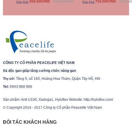
450.000VND
450.000VND
750.000VND
750.00
Giá:
Giá:
Giá:
Giá:
CÔNG TY CỔ PHẦN PEACELIFE VIỆT NAM
Xả độc gan giúp tăng cường chức năng gan
Trụ sở:
Tầng 5, số 160, Hoàng Hoa Thám, Quận Tây Hồ, HN
Tel:
0943.968.968
Sản phẩm: Anti U100, Xadoga1, Hyluflex Website: http://hyluflex.com/
© Copyright 2014 - 2017 Công ty Cổ phần Peacelife Việt Nam
ĐỐI TÁC KHÁCH HÀNG