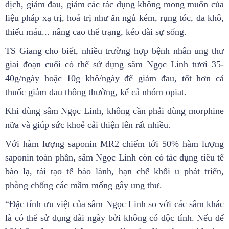
dịch, giảm đau, giảm các tác dụng không mong muốn của
liệu pháp xạ trị, hoá trị như ăn ngủ kém, rụng tóc, da khô,
thiếu máu... nâng cao thể trạng, kéo dài sự sống.
TS Giang cho biết, nhiều trường hợp bệnh nhân ung thư
giai đoạn cuối có thể sử dụng sâm Ngọc Linh tươi 35-
40g/ngày hoặc 10g khô/ngày để giảm đau, tốt hơn cả
thuốc giảm đau thông thường, kể cả nhóm opiat.
Khi dùng sâm Ngọc Linh, không cần phải dùng morphine
nữa và giúp sức khoẻ cải thiện lên rất nhiều.
Với hàm lượng saponin MR2 chiếm tới 50% hàm lượng
saponin toàn phần, sâm Ngọc Linh còn có tác dụng tiêu tế
bào lạ, tái tạo tế bào lành, hạn chế khối u phát triển,
phòng chống các mầm mống gây ung thư.
“Đặc tính ưu việt của sâm Ngọc Linh so với các sâm khác
là có thể sử dụng dài ngày bởi không có độc tính. Nếu để