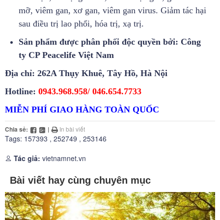
mỡ, viêm gan, xơ gan, viêm gan virus. Giảm tác hại
sau điều trị lao phổi, hóa trị, xạ trị.
Sản phẩm được phân phối độc quyền bởi: Công
ty CP Peacelife Việt Nam
Địa chỉ: 262A Thụy Khuê, Tây Hồ, Hà Nội
Hotline:
0943.968.958/ 046.654.7733
MIỄN PHÍ GIAO HÀNG TOÀN QUỐC
Chia sẻ:
|
In bài viết
Tags:
157393
,
252749
,
253146
Tác giả:
vietnamnet.vn
Bài viết hay cùng chuyên mục