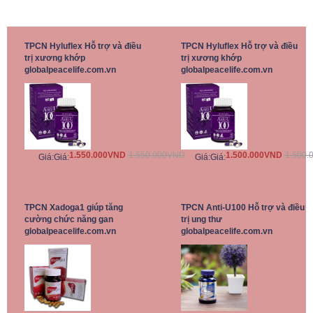
TPCN Hyluflex Hỗ trợ và điều
TPCN Hyluflex Hỗ trợ và điều
trị xương khớp
trị xương khớp
globalpeacelife.com.vn
globalpeacelife.com.vn
1.550.000VND
1.550.000VND
1.500.000VND
1.500.
Giá:
Giá:
Giá:
Giá:
TPCN Xadoga1 giúp tăng
TPCN Anti-U100 Hỗ trợ và điều
cường chức năng gan
trị ung thư
globalpeacelife.com.vn
globalpeacelife.com.vn